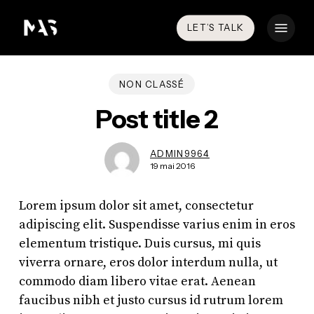
Skip
Menu
to
LET’S TALK
main
content
NON CLASSÉ
Post title 2
ADMIN9964
19 mai 2016
Lorem ipsum dolor sit amet, consectetur
adipiscing elit. Suspendisse varius enim in eros
elementum tristique. Duis cursus, mi quis
viverra ornare, eros dolor interdum nulla, ut
commodo diam libero vitae erat. Aenean
faucibus nibh et justo cursus id rutrum lorem