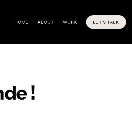
HOME
ABOUT
WORK
LET’S TALK
nde !