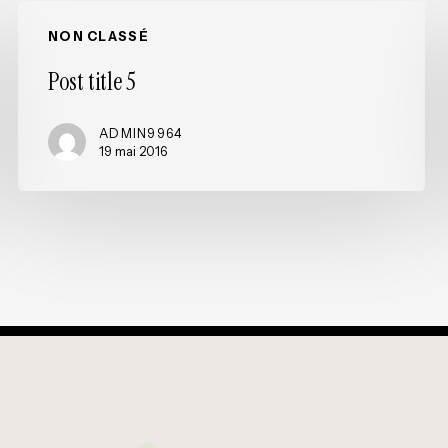
Post
NON CLASSÉ
title
5
Post title 5
ADMIN9964
19 mai 2016